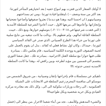
لا أولئك الصغار الذين قفزت بهم امواج خفيه ( بعد انحيازهم المتأخر لثورتنا-
بعد اكثر من سنة ونصف – ) ،ليتقلدوا قيادة ثورتنا ، ومن ثم بسذاجتهم
وصبيانيتهم ( ان احسنا النيه ،وهذا هو ديدننا ) بعثروا صفوفها وأضاعوا تضحياتها
وإنجازاتها ،وأعادوها الى مربعها الاول ، حيث أعادوا الشرعية للسلطة الأسدية
( التي فقدت شرعيتها في ١٨-٠٣-٢٠١١، ) بتوسلهم حوارها، ومع ذلك ، خيبت
السلطة القاتلة امالهم ، ولم تعطهم بالا ، ونالت ما كانت تبتغيه من نتايج سلبية
على ثورتنا من جراء هذا الطرح الصبياني .الذي صدر عن القائد السياسي
لثورتنا ، حينذاك ، وكان اول نشاط فعلي له كقائد ، بدل ان يقوم بالعمل على
لحمة الصفوف الثوريه ووحدة الكلمة السياسيه ، قام بعكس ذلك ، بمبادرة
طلب فيها حوارا مع سلطة القتل الاجراميه ، بمبادرته تلك ، جعل صفنا الثوري
ينقسم الى قسمين بين مؤيد لطرحه ،وبين رافض له ، وهذا ما كانت السلطه
الاسديه تتمنى حدوثه ،!!!!
ناهيكم عن مسلسلات قام بإخراجها بإتقان وصبيانية ، من شروق الشمس من
موسكو الى منافسة المجرم زعيم السلطة في الانتخابات على الشبكة
العنكبوتيه ، الى رحلات وزيارات مكوكية الى الى ، وكل ذلك بعد مغادرته مركزه
القيادي وبكل حريه شخصيه وبكل طواعيه!!!!
والشيء المدهش وللأسف ، نجد من أبناء شعبنا الاحرار ،من ينظر الى ( فشل