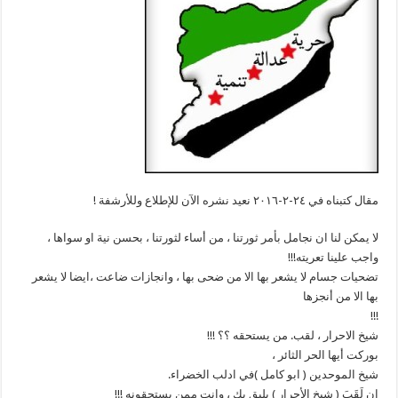
مقال كتبناه في ٢٤-٢-٢٠١٦ نعيد نشره الآن للإطلاع وللأرشفة !
لا يمكن لنا ان نجامل بأمر ثورتنا ، من أساء لثورتنا ، بحسن نية او سواها ،
واجب علينا تعريته!!!
تضحيات جسام لا يشعر بها الا من ضحى بها ، وانجازات ضاعت ،ايضا لا يشعر
بها الا من أنجزها
!!!
شيخ الاحرار ، لقب. من يستحقه ؟؟ !!!
بوركت أيها الحر الثائر ،
شيخ الموحدين ( ابو كامل )في ادلب الخضراء.
إن لَقَبَ ( شيخ الأحرار ) يليق بك ، وانت ممن يستحقونه !!!