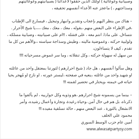
وصبيانية وغوغائية ) أولئك الذين حققوا لاعدائنا ( بصبيانيتهم وغوغائيتهم
وسذاجتهم ، ) ماعجز عنه الأعداء أنفسهم تحقيقه ،
– هناك من ينظر اليهم بإعجاب وتقدير وانبهار وتبجيل ، فيسارع الى الإطناب
،في الإطراء على البعض منهم ،بقوله ، معك ، معك ، معك ،،،،يا شيخ الأحرار .
نتساءل. على ماذا. انتم معه ، على فشله ، !!ام على صبيانيته ، وضبابية مسلكه ،
ولولبية حركته ، وغموضية ماليته ، وطيش وسذاجة سياسته ،،والأهم من كل ما
تقدم ، كيف لا يتساءلون،
من سهل له سهولة حركته ، وكل تنقلاته ، وما سر غموض مسرحياته !!!!
وهل سألوا أنفسهم ، هل جاد ( شيخ احرارهم ) لثورتنا بمعتقل واحد من عائلته
او شهيد واحد من عائلته ،ينعيه في صفحته ،ليستر عورته ، او نازح او مُهجر يحيا
حياته في خيمته ،ويحتار في تحضير لقمته !!!
– بينما من يسمونه شيخ احرارهم ،هو وذويه وكل حوارييه ، لم يألفوا ما
ذكرناه. بل هم في حال آمن ،وحياة رغيدة. وتجارة وأعمال رشيده، وأمر
الانشغال بالثورة ، عند البعض منهم ، حالة تسلقية مفيده !!!
محمود علي الخلف
أمين عام حزب الوسط السوري
www.alwasatpartysy.com