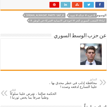
الوسوم
# حريه # عداله # تنميه
#_SYRIAN_ALWASAT_PARTY. SAP
ابناء# االشعب السوري الحر # اخوة في الانسانية #شركاء في الوطن #
عن حزب الوسط السوري
السابق
محافظة إدلب في خطر محدق بها ،
علينا التسارع لدفعه وصده !
التالي
الحكمة ضالتنا ، تفرض علينا سلوكاً
وطنياً صرفاً بما يخص ثورتنا !