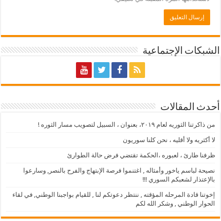
الشبكات الإجتماعية
أحدث المقالات
من ذاكرتنا الثوريه لعام ٢٠١٩، بعنوان ، السبيل لتصويب مسار الثوره !
لا أكثريه ولا أقليه ، نحن كلنا سوريون
ظرفنا طارئ ، لعبوره ،الحكمة تقتضي فرض حالة الطوارئ
نصيحة لباسم ياخور وأمثاله , اغتنموا فرصة الإبتهاج والفرح بالنصر, وسارعوا
بالإعتذار لشعبكم السوري !!!
إخوتنا قادة المرحله المؤقته , ننتظر دعوتكم لنا , للقيام بواجبنا الوطني, في لقاء
الحوار الوطني , وشكر الله لكم