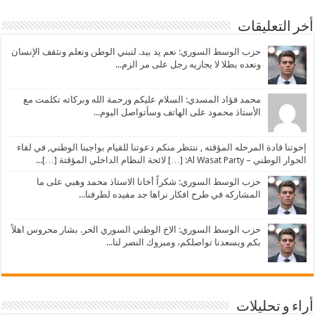
أخر التعليقات
حزب الوسط السوري: نعم يد بيد. لنبني الوطن ونعلم ونثقف الإنسان
ونعده بطلا لا يجاريه رجل على مر الزم...
محمد فؤاد المسدي: السلام عليكم ورحمة الله وبركاته تكلمت مع
الأستاذ محمود على الهاتف وسأتواصل اليوم...
إخوتنا قادة المرحله المؤقته , ننتظر منكم دعوتنا للقيام بواجبنا الوطني, في لقاء
الحوار الوطني – Al Wasat Party: […] لائحة النظام الداخلي المؤقتة […]...
حزب الوسط السوري: شكراً أخانا الاستاذ محمد وهبي على ما
المشاركه في طرح افكار نراها جد مفيده لطرفنا...
حزب الوسط السوري: الاخ الوطني السوري الحر. بشار محروس اهلاً
بكم ويسعدنا تواصلكم، ومبروك النصر لنا...
أراء و تحليلات