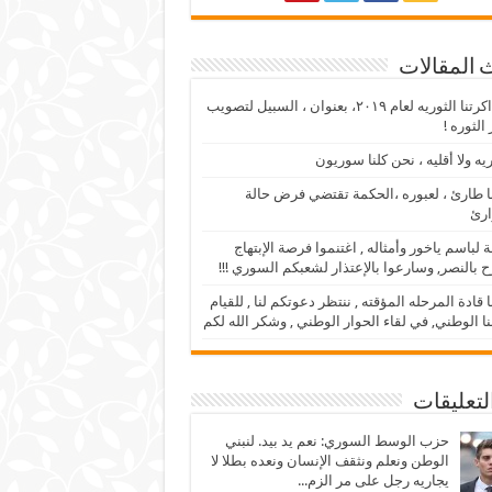
 المقالات
من ذاكرتنا الثوريه لعام ٢٠١٩، بعنوان ، السبيل لتصويب
الثوره !
ريه ولا أقليه ، نحن كلنا سوريون
 طارئ ، لعبوره ،الحكمة تقتضي فرض حالة
ارئ
 لباسم ياخور وأمثاله , اغتنموا فرصة الإبتهاج
ح بالنصر, وسارعوا بالإعتذار لشعبكم السوري !!!
ا قادة المرحله المؤقته , ننتظر دعوتكم لنا , للقيام
نا الوطني, في لقاء الحوار الوطني , وشكر الله لكم
لتعليقات
حزب الوسط السوري: نعم يد بيد. لنبني
الوطن ونعلم ونثقف الإنسان ونعده بطلا لا
يجاريه رجل على مر الزم...