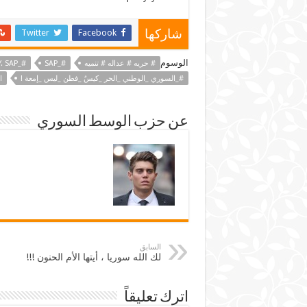
Twitter
Facebook
شاركها
الوسوم
# حريه # عداله # تنميه
#_SAP
#_SYRIAN_ALWASAT_PARTY. SAP
#_السوري _الوطني _الحر _كيسٌ _فطن _ليس _إمعة !
ا
عن حزب الوسط السوري
السابق
لك الله سوريا ، أيتها الأم الحنون !!!
اترك تعليقاً