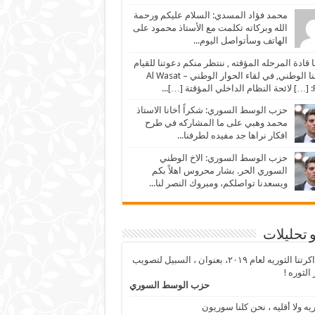
محمد فؤاد المسدي: السلام عليكم ورحمة
الله وبركاته تكلمت مع الأستاذ محمود على
الهاتف وسأتواصل اليوم...
ا قادة المرحله المؤقته , ننتظر منكم دعوتنا للقيام
بواجبنا الوطني, في لقاء الحوار الوطني – Al Wasat
…]...
حزب الوسط السوري: شكراً أخانا الاستاذ
محمد وهبي على ما المشاركه في طرح
افكار نراها جد مفيده لطرفنا...
حزب الوسط السوري: الاخ الوطني
السوري الحر. بشار محروس اهلاً بكم
ويسعدنا تواصلكم، ومبروك النصر لنا...
و تحليلات
من ذاكرتنا الثوريه لعام ٢٠١٩، بعنوان ، السبيل لتصويب
الثوره !
حزب الوسط السوري
ريه ولا أقليه ، نحن كلنا سوريون