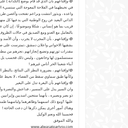
@-وإقناعهم بأن الذي قد قام بوضع (الكدانة ) على
في تخبطهما في الفلاحة المعوجة التي ستسيء ال
واعده ، وبذور انتشت وبراعم تفتحت وأغصن طرية
الذاتي البعيد عن روح الوطنية التي يدعيها كل منهما
قريب بما هو إنساني ، شكلا وموضوعًا ، إن كان عد
بالتعامل مع العدو ومع الصديق في حالات الظروف 
@-وإقناعهم ، بأن المجرب لا يجرب ، وأن الأسد 
بشقيها الاخواني واعلان دمشق ،تمترست على صد
مقدرات ثورتهم وتضيع إنجازاتهم ،تجرهم من مطب
مستسلمون لها وخانعون ، وليس ذلك فحسب بل لأ
أبناء شعبنا الحر أناس غيرهم !
@/وإقناعهم ، بضرورة النظر الى النتائج ،بالنظر ال
وكأنها طبق سماوي سقط من الفضاء ، لا نحيط علما
@-وإقناعهم بأن البعرة تدل على البعير
وان السير يدل على المسير ، فداعش والنصرة وأفعا
ذو بصر وبصيره ، بأنهما منتجين اسديين وإيرانيين ،
عليها ؟ومع ذلك اسمهما وظاهرهما ولباسهما طمس أ
وهناك أمور أخرى يمكن ذكرها ان دعت الحاجة !
فحسبنا الله ونعم الوكيل
والله الموفق
www.alwasatpartysy.com