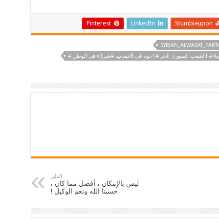
Pinterest
LinkedIn
Stumbleupon
بناء# االشعب السوري الحر # اخوة في الانسانية #شركاء في الوطن #
التالي
ليس بالإمكان ، أفضل مما كان ،
حسبنا الله ونعم الوكيل !