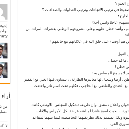
 العدو ؟
 صحيحا في ترتيب الاتجاهات وترتيب العداوات والصداقات ؟
خارج !
ينهدم عاجلا وليس آجلا!
إخوتن
هم ، وأشد خطرا عليهم وعلى مشروعهم الوطني بعشرات المرات من
ء!
Party: […] لائحة النظام الداخلي المؤقتة [
س هم أوصياء على خلق الله في علاقاتهم مع خالقهم !
 القول !
 ما قد حصل !
س فطن !
ر لا يسمح المساس به !
 أرضا وشعبا ، لها معاييرها الطارئة ، ، يتساوى فيها الغني مع الفقير
 مع الجندي والقاضي مع الحاجب ، فكلهم تحت اسم ثائر واختفت
أراء 
 الاخوان واعلان دمشق ،وان طريقة تشكيل المجلس اللاوطني كانت
ورتنا ، بحيث اصبح فاقدا لمناعنه عرضة لكل الأمراض والآفات
مسار 
نوة وبكل تصميم بذلك بطريقتهما التحاصصيه فيما بينهما لمقاعد
سوري الحر !
لا أكث