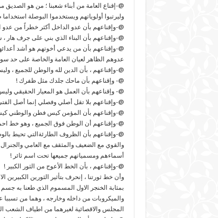
@-إقناع العامة من أبناء شعبنا ؛ من هو الصديق من
وليرتبوا أولوياتهم ويستخدموا البوصلة استخداما
@-وإقناعهم بأن عدو الداخل أكثر خطراً من عدو ال
@-وإقناعهم بأن البناء الذي بني على جرف هار ، س
@-وإقناعهم بأن من يدعي أخوتهم هو أشد أعدائ
عدوهم الظاهر لعيان العامة والخاصة على حد سوا
@-وإقناعهم ، بأن الدين لله والوطن للجميع ، ولي
@- وإقناعهم بأن ماحك جلدك مثل ظفرك !
@- وإقناعهم بأن العمل هو المعيار الحقيقي وليس
@-وإقناعهم بلا تقل أصلي وفصلي إنما أصل الفتى
@-وإقناعهم بأن المؤمن كيس فطن والوطني كي
@-وإقناعهم أن الوطن فوق الجميع ، وهو خط احم
@-وإقناعهم بأن الظروف الطارئةالتي تحيط بالوطن ،
والقوي مع الضعيف والمثقف مع العامي والجنرال
أسماءهم ومسمياتهم جميعها تحت اسم ثائر !
@-وإقناعهم ، بأن الخط الأعوج من الثور الكبير !
وأن خط ثورتنا ، إنحرف بتأثير الثورين الكبيرين
بمثابة الخنجر الاول المسموم الذي طعنا به جسم ث
والميكروبات من داخله وخارجه ، وهما من تسببا ع
المجلس والاقصائية لغيرهما من اطياف الشعب ال