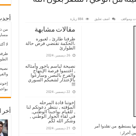
أحدث
نات ومواقف
اضف تعليق
884 زيارة
مقالات مشابهة
مسار 
ظرفنا طارئ ، لعبوره
،الحكمة تقتضي فرض حالة
لا أكث
الطوارئ
ظرفنا
26 ديسمبر، 2024
الطو
نصيحة لباسم ياخور وأمثاله
نصيحة
, اغتنموا فرصة الإبتهاج
والفر
والفرح بالنصر, وسارعوا
بالإعتذار لشعبكم السوري
إخوتن
!!!
بواجب
22 ديسمبر، 2024
إخوتنا قادة المرحله
المؤقته , ننتظر دعوتكم لنا
أخر ا
, للقيام بواجبنا الوطني,
في لقاء الحوار الوطني ,
وشكر الله لكم
نها يستطيع من تقلدوا أمر
21 ديسمبر، 2024
ن أحرار :