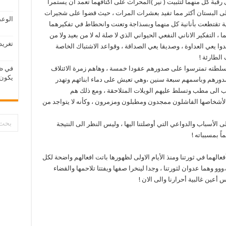
 رقبة كل منهما لتثبيت ( نير )المحراث على أكتافهما تعمد أن يستمرا
ى البستان أكثر مما تفيد بعشرات المرات ، حيث قضوا على شجيرات
الوعي
 تقتطعت بأنانية كل منهما وبسذاجة وتعنت وانحطاط في تفكيرهما
 ، التفكير الاناني النفعي الحيواني الذي لا صلة له لا من بعيد ولا من
تغريد
وا يعي العداوة ، وصديقا يعي الصداقة ، وقواعد الاشتباك الخاصة
الطارئة !
وسلطته تمترسوا على صدورهم عقودا خمسة ، وهاهم زمرة الائتلاف
في ظر
يكون 
ورهم وباسمهم سبعة سنين ،وهي تعيش على دماء ابنائهم وتهدر
 الى مطب وتسلط عليهم الويلات المتلاحقة ، ومع ذلك هم
شخاصها الفاشلون ممجدون ومطبلون ومزمرون ، وكأنه لا يتواجد من
ى الأسباب والدواعي التي أوصلتنا اليها ، وليس النظر الى النتيجة
ً بمسبباته !
لهما في ثورتنا ومنذ الأيام الاولى لظهورها باتت افعالهم واضحة لكل
ووو وهما عدوان لثورتنا ، وجدا لينخرا صفها ويفتتا تلاحمها والقضاء
عين غالبية أحرارنا والى الان !