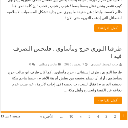
كيف ننتصر ونحن نقتل بعضنا بعضا ! عجب , عجب , عجب ! إن كلمة نحن هنا
ظلم لانفسنا وابتعاد عن حقيقة ما يجري ,من بداية تشكل المسميات الاسلاميه
للفصائل التي إدعت الثوريه حتى الان ! …
أكمل القراءة »
ظرفنا الثوري حرج ومأساوي ، فلنحس التصرف
فيه !
حزب الوسط السوري
7 نوفمبر، 2020
بيانات ومواقف
0
ظرفنا الثوري ، ظرف إستثنائي ، حرج مأساوي ، كما كان ظرف ابو طالب حرج
ومأساوي ، أراد أن يسلم وشعبه من بطش أبرهة الأشرم ، حينما هاجم مكة
بجيشه العرمرم ! فقال للبيت رب يحميه ! في إجابته لأبرهة ، عن سبب عدم
دفاعه عن الكعبة وانحيازه وأهل مكة …
أكمل القراءة »
1
2
3
4
5
»
10
...
الأخيرة »
صفحة 1 من 13