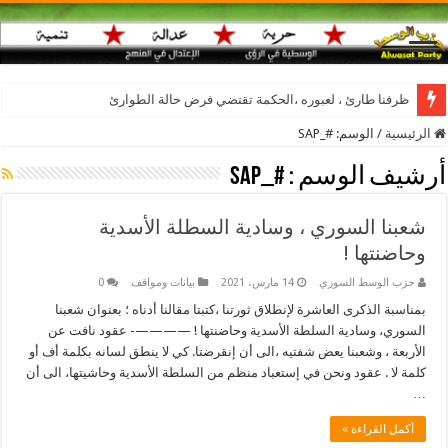
ظرفنا طارئ ، لعبوره ،الحكمة تقتضي فرض حالة الطوارئ
الرئيسية
/
الوسم:
#_SAP
أرشيف الوسم :
#_SAP
شعبنا السوري ، وسادية السطلة الأسدية
وحاضنتها !
حزب الوسط السوري
14 مارس، 2021
بيانات ومواقف
0
بمناسبة الذكرى العاشرة لإنطلاق ثورتنا ،كتبتا مقالنا أدناه ؛ بعنوان شعبنا
السوري، وسادية السلطة الأسدية وحاضنتها ! ————- عقود نافت عن
الأربعة ، وشعبنا يعض شفتيه ،الى أن إنقرضتا. كي لا ينطق لسانه بكلمة أف أو
كلمة لا . عقود ونحن في إستعباد منظم من السلطة الأسدية وحاشيتها، الى أن
…
أكمل القراءة »