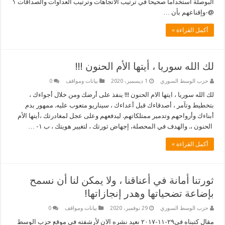
البوصلة استخداما صحيحا في ترتيب الاتجاهات وترتيب العداوات والصداقات ؟
@-وإقناعهم بأن …
أكمل القراءة »
لك الله سوريا ، أيتها الأم الحنون !!!
حزب الوسط السوري
1 ديسمبر، 2020
بيانات ومواقف
0
لك الله سوريا ، ايتها الام الحنون !!! ينفذ على أرضك ومن خلال أجواءك ،
بتخطيط وتآمر ، أصدقاءك قبل أعداءك ، سيناريو متعوب عليه. ممهور بدم
أبناءك وأرواحهم وتدمير ممتلكاتهم. ليدفعهم وعلى عجل لمغادرتك ،أيتها الأم
الحنون ،. والهدف في المحصلة، إجهاض ثورتك ، لتغيير هويتك ، ب ١- …
أكمل القراءة »
ثورتنا أمانة في أعناقنا ، ولا يمكن لنا أن نسمح
بإضاعة تضحياتها وهدر إنجازاتها!
حزب الوسط السوري
29 نوفمبر، 2020
بيانات ومواقف
0
مقال كتبناه في٢٩-١١-٢٠١٧ نعيد نشره الان لأرشفته في موقع حزب الوسط