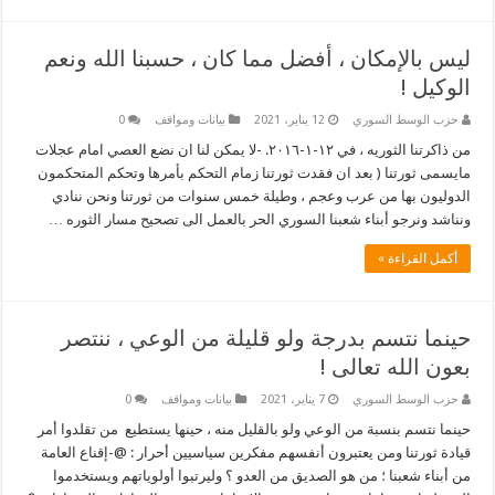
ليس بالإمكان ، أفضل مما كان ، حسبنا الله ونعم
الوكيل !
حزب الوسط السوري
12 يناير، 2021
بيانات ومواقف
0
من ذاكرتنا الثوريه ، في ١٢-١-٢٠١٦. -لا يمكن لنا ان نضع العصي امام عجلات
مايسمى ثورتنا ( بعد ان فقدت ثورتنا زمام التحكم بأمرها وتحكم المتحكمون
الدوليون بها من عرب وعجم ، وطيلة خمس سنوات من ثورتنا ونحن ننادي
ونناشد ونرجو أبناء شعبنا السوري الحر بالعمل الى تصحيح مسار الثوره …
أكمل القراءة »
حينما نتسم بدرجة ولو قليلة من الوعي ، ننتصر
بعون الله تعالى !
حزب الوسط السوري
7 يناير، 2021
بيانات ومواقف
0
حينما نتسم بنسبة من الوعي ولو بالقليل منه ، حينها يستطيع من تقلدوا أمر
قيادة ثورتنا ومن يعتبرون أنفسهم مفكرين سياسيين أحرار : @-إقناع العامة
من أبناء شعبنا ؛ من هو الصديق من العدو ؟ وليرتبوا أولوياتهم ويستخدموا