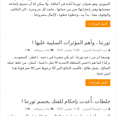
السوري، وهو بعنوان ثورتنا أمانة في أعناقنا ، ولا يمكن لنا أن نسمح بإضاعة
تضحياتها وهدر إنجازاتها! نحن من حماتها ، نناشد كل حر وحرة ، الى التكاتف
والوقوف معنا ، يداً بيد ، وخطوة خطوة ، لإكمال مشروعنا …
أكمل القراءة »
ثورتنا ، وأهم المؤثرات السلبية عليها !
حزب الوسط السوري
19 نوفمبر، 2020
بيانات ومواقف
0
يؤسفنا ان من دعم ثورتنا ، لم يكن متجردا في دعمه ، ( قطر ، السعوديه ،
تركيا ) كما هم داعمي السلطة الاسدية !!!! مثل داعمنا ، كمثل ، من خلط عمله
الصالح ، بعمل طالح ، فأفسد النتائج التي كنّا نرجوها نحن !!!!! نعم قولنا هذا
ليس تجنيا …
أكمل القراءة »
جلطات ،أُعدت بإحكام للفتك بجسم ثورتنا !
حزب الوسط السوري
11 نوفمبر، 2020
بيانات ومواقف
0
العديد من أحرار ثورتنا , حينما يحدث إقتتال بين فصائل تدعي الثوريه , يقولون