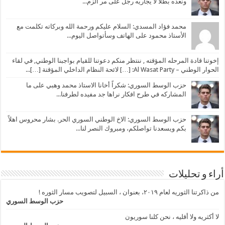
ونعده بطلا لا يجاريه رجل على مر الزم...
محمد فؤاد المسدي: السلام عليكم ورحمة الله وبركاته تكلمت مع
الأستاذ محمود على الهاتف وسأتواصل اليوم...
إخوتنا قادة المرحله المؤقته , ننتظر منكم دعوتنا للقيام بواجبنا الوطني, في لقاء
الحوار الوطني – Al Wasat Party: […] لائحة النظام الداخلي المؤقتة […]...
حزب الوسط السوري: شكراً أخانا الاستاذ محمد وهبي على ما
المشاركه في طرح افكار نراها جد مفيده لطرفنا...
حزب الوسط السوري: الاخ الوطني السوري الحر. بشار محروس اهلاً
بكم ويسعدنا تواصلكم، ومبروك النصر لنا...
أراء و تحليلات
من ذاكرتنا الثوريه لعام ٢٠١٩، بعنوان ، السبيل لتصويب مسار الثوره !
حزب الوسط السوري
لا أكثريه ولا أقليه ، نحن كلنا سوريون