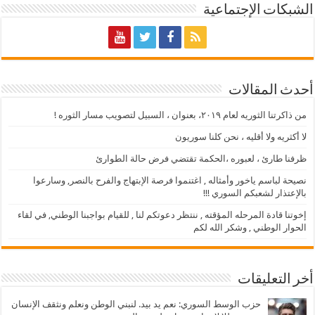
الشبكات الإجتماعية
أحدث المقالات
من ذاكرتنا الثوريه لعام ٢٠١٩، بعنوان ، السبيل لتصويب مسار الثوره !
لا أكثريه ولا أقليه ، نحن كلنا سوريون
ظرفنا طارئ ، لعبوره ،الحكمة تقتضي فرض حالة الطوارئ
نصيحة لباسم ياخور وأمثاله , اغتنموا فرصة الإبتهاج والفرح بالنصر, وسارعوا
بالإعتذار لشعبكم السوري !!!
إخوتنا قادة المرحله المؤقته , ننتظر دعوتكم لنا , للقيام بواجبنا الوطني, في لقاء
الحوار الوطني , وشكر الله لكم
أخر التعليقات
حزب الوسط السوري: نعم يد بيد. لنبني الوطن ونعلم ونثقف الإنسان