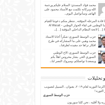
محمد فؤاد المسدي: السلام عليكم ورحمة
الله وبركاته تكلمت مع الأستاذ محمود على
الهاتف وسأتواصل اليوم...
ا قادة المرحله المؤقته , ننتظر منكم دعوتنا للقيام
بواجبنا الوطني, في لقاء الحوار الوطني – Al Wasat
…]...
حزب الوسط السوري: شكراً أخانا الاستاذ
محمد وهبي على ما المشاركه في طرح
افكار نراها جد مفيده لطرفنا...
حزب الوسط السوري: الاخ الوطني
السوري الحر. بشار محروس اهلاً بكم
ويسعدنا تواصلكم، ومبروك النصر لنا...
و تحليلات
من ذاكرتنا الثوريه لعام ٢٠١٩، بعنوان ، السبيل لتصويب
الثوره !
حزب الوسط السوري
ريه ولا أقليه ، نحن كلنا سوريون