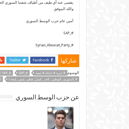
يقصى عنه أي طيف من أطياف شعبنا السوري الحر
والله الموفق
أمين عام حزب الوسط السوري
#_SAP
#_Syrian_Alwasat_Party
Twitter
Facebook
شاركها
الوسوم
# حريه # عداله # تنميه
#_SAP
#_SYRIAN_ALWASAT_PARTY. SAP
#_السوري _الوطني _الحر _كيسٌ _فطن _ليس _إمعة !
ا
عن حزب الوسط السوري