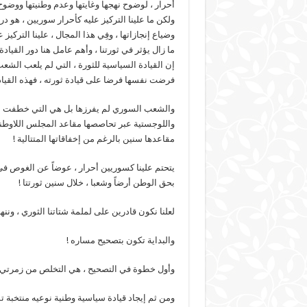
أحرار ، لوضوح نهجها وغايتها وعدم وطنيتها ووضوح 
ولكن ما علينا التركيز عليه كأحرار سوريين ، هو درا
وضياع إنجازاتها ، وفِي هذا المجال ، علينا الترك
ما زال يؤثر في ثورتنا ، وأهم عامل هنا دور القيادة
إن القيادة السياسية للثورة ، التي لم يلعب الشع
فرضت نفسها فرضا على قيادة ثورته ، فهذه القياد
والشعب السوري لم يفرزها بل هي التي خطفت الثو
واللوجستية عبر تحاصصها مقاعد المجلس اللاوطني و
مقاعدها سنين بالرغم من إخفاقاتها المتتالية !
يتحتم علينا كسوريين أحرار ، عوضاً عن الغوص في ت
بحق الوطن أرضاً وشعبا ، خلال سنين ثورتتا !
لعلنا نكون قادرين على لملمة شتاتنا الثوري ، ون
والبداية تكون بتصحيح مساره !
وأول خطوة في التصحيح ، هي التخلص من زمرتي ال
ومن ثم إيجاد قيادة سياسية وطنية نوعيه منتخبة ت