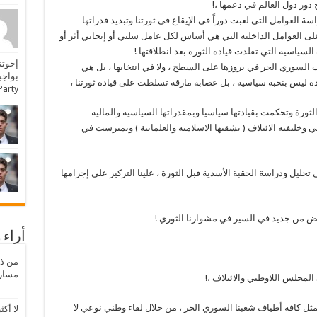
دور دول العالم في دعمها ،!
سة العوامل التي لعبت دوراً في الإيقاع في ثورتنا وتبديد قدراتها
يز على العوامل الداخليه التي هي أساس لكل عامل سلبي أو إيجابي أثر أو
 السياسية التي تقلدت قيادة الثورة بعد انطلاقتها !
إخوتن
ب السوري الحر في بروزها على السطح ، ولا في انتخابها ، بل هي
ة ليس بنخبة سياسية ، بل عصابة مارقة تسلطت على قيادة ثورتنا ،
Party: […] لائحة النظام الداخلي المؤقتة [
رة وتحكمت بقيادتها سياسيا وبمقدراتها السياسيه والماليه
خليفته الائتلاف ( بشقيها الاسلاميه والعلمانية ) وتمترست في
حليل ودراسة الحقبة الأسدية قبل الثورة ، علينا التركيز على إجرامها
نهض من جديد في السير في مشوارنا الثوري !
أراء 
مسار 
مجلس اللاوطني والائتلاف ،!
مثل كافة أطياف شعبنا السوري الحر ، من خلال لقاء وطني نوعي لا
لا أكث