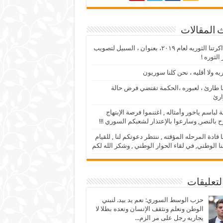
 المقالات
من ذاكرتنا الثوريه لعام ٢٠١٩، بعنوان ، السبيل لتصويب
الثوره !
ريه ولا أقليه ، نحن كلنا سوريون
 طارئ ، لعبوره ،الحكمة تقتضي فرض حالة
ارئ
 لباسم ياخور وأمثاله , اغتنموا فرصة الإبتهاج
ح بالنصر, وسارعوا بالإعتذار لشعبكم السوري !!!
ا قادة المرحله المؤقته , ننتظر دعوتكم لنا , للقيام
نا الوطني, في لقاء الحوار الوطني , وشكر الله لكم
لتعليقات
حزب الوسط السوري: نعم يد بيد. لنبني
الوطن ونعلم ونثقف الإنسان ونعده بطلا لا
يجاريه رجل على مر الزم...