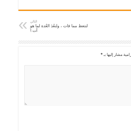
التالي
لنتعظ مما فات ، ولنعُدَ العُدة لما هو
آت !
امية مشار إليها بـ
*