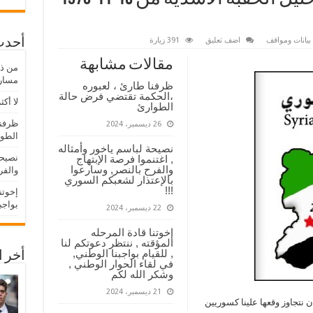
بيانات ومواقف
اضف تعليق
391 زيارة
أحدث
مقالات مشابهة
مسار 
ظرفنا طارئ ، لعبوره
،الحكمة تقتضي فرض حالة
لا أكث
الطوارئ
ظرفنا
26 ديسمبر، 2024
الطو
نصيحة لباسم ياخور وأمثاله
نصيحة
, اغتنموا فرصة الإبتهاج
والفرح بالنصر, وسارعوا
والفر
بالإعتذار لشعبكم السوري
!!!
إخوتن
بواجب
22 ديسمبر، 2024
إخوتنا قادة المرحله
المؤقته , ننتظر دعوتكم لنا
, للقيام بواجبنا الوطني,
أخر ا
في لقاء الحوار الوطني ,
وشكر الله لكم
21 ديسمبر، 2024
ان نتجاوز وقعها علينا كسوريين