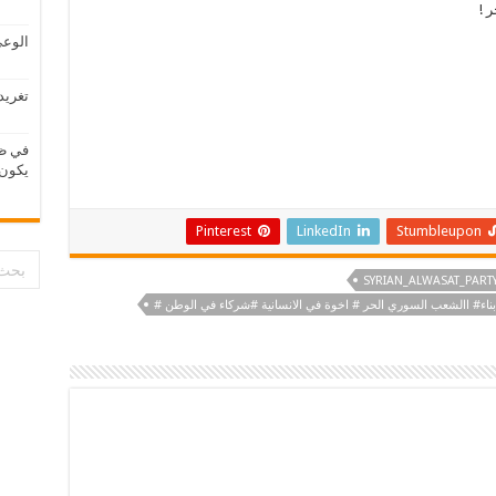
 !
الوعي
تغريد
في ظر
يكون 
Pinterest
LinkedIn
Stumbleupon
بناء# االشعب السوري الحر # اخوة في الانسانية #شركاء في الوطن #