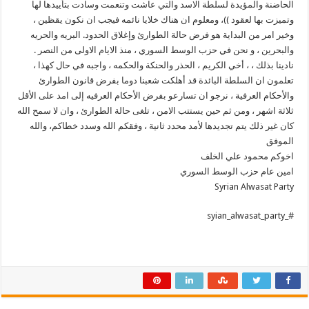
الحاضنة والمؤيدة لسلطة الاسد والتي عاشت وتنعمت وسادت بتأييدها لها
وتميزت بها لعقود ))، ومعلوم ان هناك خلايا نائمه فيجب ان نكون يقظين ،
وخير امر من البداية هو فرض حالة الطوارئ وإغلاق الحدود. البريه والحريه
والبحرين ، و نحن في حزب الوسط السوري ، منذ الايام الاولى من النصر .
نادينا بذلك ، ، أخي الكريم ، الحذر والحنكة والحكمه ، واجبه في حال كهذا ،
تعلمون ان السلطة البائدة قد أهلكت شعبنا دوما بفرض قانون الطوارئ
والأحكام العرفية ، نرجو ان تسارعو بفرض الأحكام العرفيه إلى امد على الأقل
ثلاثة اشهر ، ومن ثم حين يستتب الامن ، تلغى حالة الطوارئ ، وان لا سمح الله
كان غير ذلك يتم تجديدها لأمد محدد ثانية ، وفقكم الله وسدد خطاكم، والله
الموفق
اخوكم محمود علي الخلف
امين عام حزب الوسط السوري
Syrian Alwasat Party
#_syian_alwasat_party