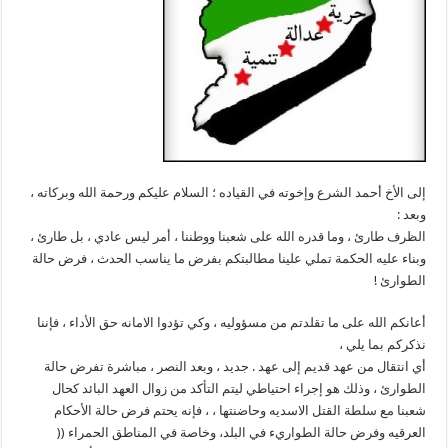
إلى الأخ أحمد الشرع وإخوته في القياده ؛ السلام عليكم ورحمة الله وبركاته ،
وبعد :
الظرف طارئ ، وما قدره الله على شعبنا ووطننا ، أمر ليس عادي ، بل طارئ ،
وبناء عليه الحكمة تملي علينا مطالبتكم بفرض ما يناسب الحدث ، فرض حالة
الطوارئ !
أعانكم الله على ما تقلدتم من مسؤوليه ، وكي تؤدوا الامانه حق الأداء ، فإننا
نذكركم بما يلي ،
أي انتقال من عهد قديم إلى عهد . جديد ، وبعد النصر ، مباشرة تفرض حالة
الطوارئ ، وذلك هو إجراء احتياطي ليتم التأكد من زوال العهد البائد كحال
شعبنا مع سلطة القتل الاسديه وحاضنتها ، ، فإنه يحتم فرض حالة الأحكام
العرقيه وفرض حالة الطواريء في البلد، وخاصة في المناطق الحمراء ((