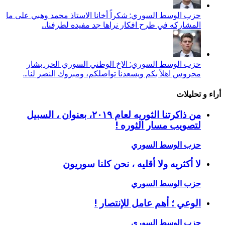
حزب الوسط السوري: شكراً أخانا الاستاذ محمد وهبي على ما
المشاركه في طرح افكار نراها جد مفيده لطرفنا...
حزب الوسط السوري: الاخ الوطني السوري الحر. بشار
محروس اهلاً بكم ويسعدنا تواصلكم، ومبروك النصر لنا...
أراء و تحليلات
من ذاكرتنا الثوريه لعام ٢٠١٩، بعنوان ، السبيل
لتصويب مسار الثوره !
حزب الوسط السوري
لا أكثريه ولا أقليه ، نحن كلنا سوريون
حزب الوسط السوري
الوعي ؛ أهم عامل للإنتصار !
حزب الوسط السوري