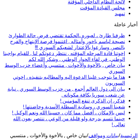
لائحة النظام الداخلي المؤقتة
مجلس القيادة المؤقت
تمهيد
أخبار عاجلة
ظرفنا طارئ ، لعبوره ،الحكمة تقتضي فرض حالة الطوارئ
نصيحة لباسم ياخور وأمثاله , اغتنموا فرصة الإبتهاج والفرح
بالنصر, وسارعوا بالإعتذار لشعبكم السوري !!!
إخوتنا قادة المرحله المؤقته , ننتظر دعوتكم لنا , للقيام بواجبنا
الوطني, في لقاء الحوار الوطني , وشكر الله لكم
بيان خاص , بالأخوة والأخوات , منتسبي وأعضاء حزب الوسط
السوري
هذا ما يتوجب علينا الدعوة اليه والمطالبه بتنفيذه ، إخوتي
السوريون
بيان الى دول العالم أجمع , من حزب الوسط السوري , نيابة
عن شعب سوريا بكافة مكوناته .
فذكر، إن الذكرى تنفع المؤمنين !
شعبنا السوري ، وسادية السطلة الأسدية وحاضنتها !
ليس بالإمكان ، أفضل مما كان ، حسبنا الله ونعم الوكيل !
حينما نتسم بدرجة ولو قليلة من الوعي ، ننتصر بعون الله
تعالى !
الرئيسية
/
بيانات ومواقف
/
بيان خاص , بالأخوة والأخوات , منتسبي