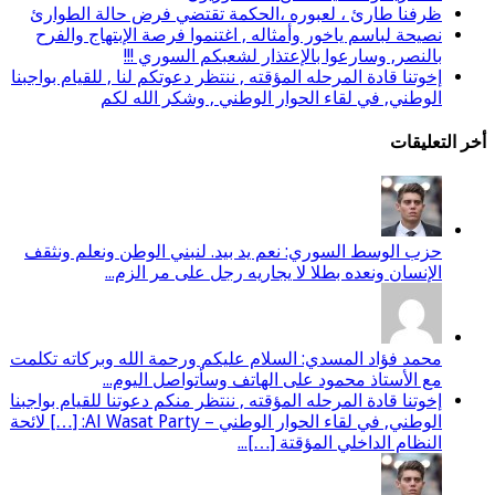
ظرفنا طارئ ، لعبوره ،الحكمة تقتضي فرض حالة الطوارئ
نصيحة لباسم ياخور وأمثاله , اغتنموا فرصة الإبتهاج والفرح
بالنصر, وسارعوا بالإعتذار لشعبكم السوري !!!
إخوتنا قادة المرحله المؤقته , ننتظر دعوتكم لنا , للقيام بواجبنا
الوطني, في لقاء الحوار الوطني , وشكر الله لكم
أخر التعليقات
حزب الوسط السوري: نعم يد بيد. لنبني الوطن ونعلم ونثقف
الإنسان ونعده بطلا لا يجاريه رجل على مر الزم...
محمد فؤاد المسدي: السلام عليكم ورحمة الله وبركاته تكلمت
مع الأستاذ محمود على الهاتف وسأتواصل اليوم...
إخوتنا قادة المرحله المؤقته , ننتظر منكم دعوتنا للقيام بواجبنا
الوطني, في لقاء الحوار الوطني – Al Wasat Party: […] لائحة
النظام الداخلي المؤقتة […]...