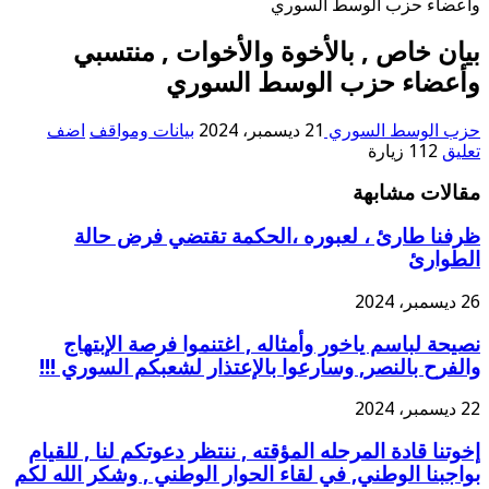
وأعضاء حزب الوسط السوري
بيان خاص , بالأخوة والأخوات , منتسبي
وأعضاء حزب الوسط السوري
حزب الوسط السوري
21 ديسمبر، 2024
بيانات ومواقف
اضف
تعليق
112 زيارة
مقالات مشابهة
ظرفنا طارئ ، لعبوره ،الحكمة تقتضي فرض حالة
الطوارئ
26 ديسمبر، 2024
نصيحة لباسم ياخور وأمثاله , اغتنموا فرصة الإبتهاج
والفرح بالنصر, وسارعوا بالإعتذار لشعبكم السوري !!!
22 ديسمبر، 2024
إخوتنا قادة المرحله المؤقته , ننتظر دعوتكم لنا , للقيام
بواجبنا الوطني, في لقاء الحوار الوطني , وشكر الله لكم