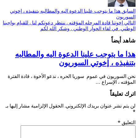
السابق
هذا ما يتوجب علينا الدعوة اليه والمطالبه بتنفيذه ، إخوتي
السوريون
التالي
إخوتنا قادة المرحله المؤقته , ننتظر دعوتكم لنا , للقيام بواجبنا
الوطني, في لقاء الحوار الوطني , وشكر الله لكم
شاهد أيضاً
هذا ما يتوجب علينا الدعوة اليه والمطالبه
بتنفيذه ، إخوتي السوريون
نحن السوريون في عموم سوريا الحره ، ندعو الأخوة ، قادة الفترة
المؤقته ، الإسراع …
اترك تعليقاً
لن يتم نشر عنوان بريدك الإلكتروني.
الحقول الإلزامية مشار إليها بـ
*
التعليق
*