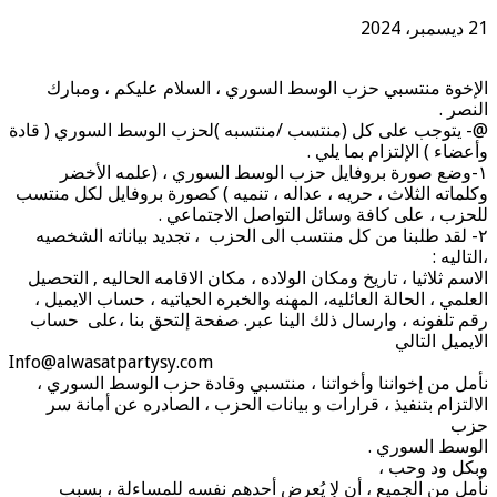
21 ديسمبر، 2024
الإخوة منتسبي حزب الوسط السوري ، السلام عليكم ، ومبارك
النصر .
@- يتوجب على كل (منتسب /منتسبه )لحزب الوسط السوري ( قادة
وأعضاء ) الإلتزام بما يلي .
١-وضع صورة بروفايل حزب الوسط السوري ، (علمه الأخضر
وكلماته الثلاث ، حريه ، عداله ، تنميه ) كصورة بروفايل لكل منتسب
للحزب ، على كافة وسائل التواصل الاجتماعي .
٢- لقد طلبنا من كل منتسب الى الحزب ، تجديد بياناته الشخصيه
،التاليه :
الاسم ثلاثيا ، تاريخ ومكان الولاده ، مكان الاقامه الحاليه , التحصيل
العلمي ، الحالة العائليه، المهنه والخبره الحياتيه ، حساب الايميل ،
رقم تلفونه ، وارسال ذلك الينا عبر. صفحة إلتحق بنا ،على حساب
الايميل التالي
Info@alwasatpartysy.com
نأمل من إخواننا وأخواتنا ، منتسبي وقادة حزب الوسط السوري ،
الالتزام بتنفيذ ، قرارات و بيانات الحزب ، الصادره عن أمانة سر
حزب
الوسط السوري .
وبكل ود وحب ،
نأمل من الجميع ، أن لا يُعرض أحدهم نفسه للمساءلة ، بسبب