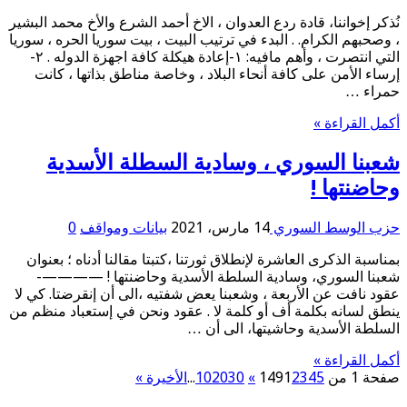
نُذكر إخواننا، قادة ردع العدوان ، الاخ أحمد الشرع والأخ محمد البشير
، وصحبهم الكرام. . البدء في ترتيب البيت ، بيت سوريا الحره ، سوريا
التي انتصرت ، وأهم مافيه: ١-إعادة هيكلة كافة اجهزة الدوله . ٢-
إرساء الأمن على كافة أنحاء البلاد ، وخاصة مناطق بذاتها ، كانت
حمراء …
أكمل القراءة »
شعبنا السوري ، وسادية السطلة الأسدية
وحاضنتها !
حزب الوسط السوري
14 مارس، 2021
بيانات ومواقف
0
بمناسبة الذكرى العاشرة لإنطلاق ثورتنا ،كتبتا مقالنا أدناه ؛ بعنوان
شعبنا السوري، وسادية السلطة الأسدية وحاضنتها ! ————-
عقود نافت عن الأربعة ، وشعبنا يعض شفتيه ،الى أن إنقرضتا. كي لا
ينطق لسانه بكلمة أف أو كلمة لا . عقود ونحن في إستعباد منظم من
السلطة الأسدية وحاشيتها، الى أن …
أكمل القراءة »
صفحة 1 من 149
5
4
3
2
1
»
30
20
10
...
الأخيرة »