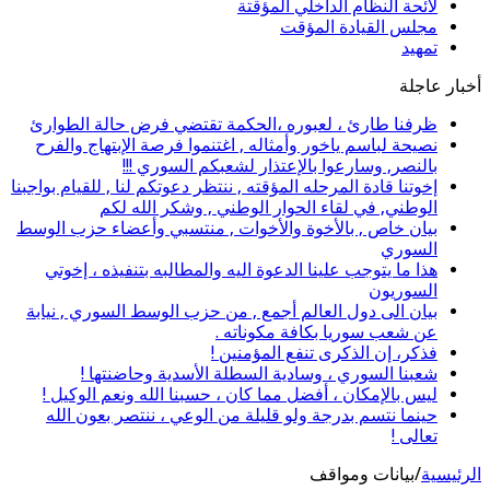
لائحة النظام الداخلي المؤقتة
مجلس القيادة المؤقت
تمهيد
أخبار عاجلة
ظرفنا طارئ ، لعبوره ،الحكمة تقتضي فرض حالة الطوارئ
نصيحة لباسم ياخور وأمثاله , اغتنموا فرصة الإبتهاج والفرح
بالنصر, وسارعوا بالإعتذار لشعبكم السوري !!!
إخوتنا قادة المرحله المؤقته , ننتظر دعوتكم لنا , للقيام بواجبنا
الوطني, في لقاء الحوار الوطني , وشكر الله لكم
بيان خاص , بالأخوة والأخوات , منتسبي وأعضاء حزب الوسط
السوري
هذا ما يتوجب علينا الدعوة اليه والمطالبه بتنفيذه ، إخوتي
السوريون
بيان الى دول العالم أجمع , من حزب الوسط السوري , نيابة
عن شعب سوريا بكافة مكوناته .
فذكر، إن الذكرى تنفع المؤمنين !
شعبنا السوري ، وسادية السطلة الأسدية وحاضنتها !
ليس بالإمكان ، أفضل مما كان ، حسبنا الله ونعم الوكيل !
حينما نتسم بدرجة ولو قليلة من الوعي ، ننتصر بعون الله
تعالى !
الرئيسية
/
بيانات ومواقف