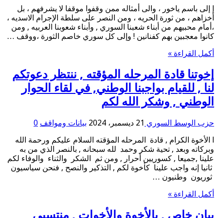
إ إلى باسم ياخور ، والى أمثاله ممن وقفوا موقفا لا يشرفهم ، بل
أخزاهم ، من ثورة الحريه ، ومن النصر على سلطة الإجرام الاسديه ،
،أمام محبيهم من أبناء شعبنا السوري , وأبناء شعوبنا العربيه , ومن
كانوا معجبين بهم كفنانين ! وإلى كل سوري خاصم الثورة ،ووقف …
أكمل القراءة »
إخوتنا قادة المرحله المؤقته , ننتظر دعوتكم
لنا , للقيام بواجبنا الوطني, في لقاء الحوار
الوطني , وشكر الله لكم
حزب الوسط السوري
21 ديسمبر، 2024
بيانات ومواقف
0
ا الأخوة الكرام , قادة المرحله المؤقته السلام عليكم ورحمة الله
وبركاته وبعد , تحية شكر وحمد لله سبحانه , بالنصر الذي من به
علينا ,جميعا , كسوريين أحرار , ومن ثم الشكر والثناء والوفاء لكم
ثانيا إنه واجب علينا كأخوة لكم , التذكير والنصح , فنحن سياسيون
ثوريون وطنيون …
أكمل القراءة »
بيان خاص , بالأخوة والأخوات , منتسبي