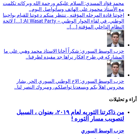
محمد فؤاد المسدي: السلام عليكم ورحمة الله وبركاته تكلمت
مع الأستاذ محمود على الهاتف وسأتواصل اليوم...
إخوتنا قادة المرحله المؤقته , ننتظر منكم دعوتنا للقيام بواجبنا
الوطني, في لقاء الحوار الوطني – Al Wasat Party: […] لائحة
النظام الداخلي المؤقتة […]...
حزب الوسط السوري: شكراً أخانا الاستاذ محمد وهبي على ما
المشاركه في طرح افكار نراها جد مفيده لطرفنا...
حزب الوسط السوري: الاخ الوطني السوري الحر. بشار
محروس اهلاً بكم ويسعدنا تواصلكم، ومبروك النصر لنا...
أراء و تحليلات
من ذاكرتنا الثوريه لعام ٢٠١٩، بعنوان ، السبيل
لتصويب مسار الثوره !
حزب الوسط السوري