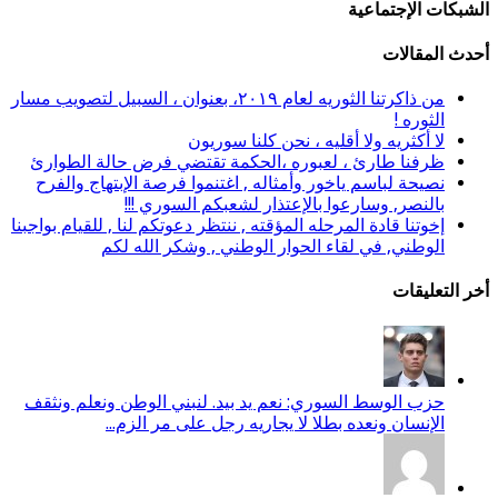
الشبكات الإجتماعية
أحدث المقالات
من ذاكرتنا الثوريه لعام ٢٠١٩، بعنوان ، السبيل لتصويب مسار
الثوره !
لا أكثريه ولا أقليه ، نحن كلنا سوريون
ظرفنا طارئ ، لعبوره ،الحكمة تقتضي فرض حالة الطوارئ
نصيحة لباسم ياخور وأمثاله , اغتنموا فرصة الإبتهاج والفرح
بالنصر, وسارعوا بالإعتذار لشعبكم السوري !!!
إخوتنا قادة المرحله المؤقته , ننتظر دعوتكم لنا , للقيام بواجبنا
الوطني, في لقاء الحوار الوطني , وشكر الله لكم
أخر التعليقات
حزب الوسط السوري: نعم يد بيد. لنبني الوطن ونعلم ونثقف
الإنسان ونعده بطلا لا يجاريه رجل على مر الزم...