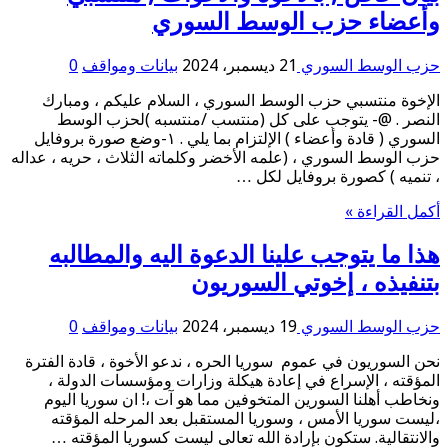
وأعضاء حزب الوسط السوري
حزب الوسط السوري
21 ديسمبر، 2024
بيانات ومواقف
0
الإخوة منتسبي حزب الوسط السوري ، السلام عليكم ، ومبارك
النصر . @- يتوجب على كل (منتسب /منتسبه )لحزب الوسط
السوري ( قادة وأعضاء ) الإلتزام بما يلي . ١-وضع صورة بروفايل
حزب الوسط السوري ، (علمه الأخضر وكلماته الثلاث ، حريه ، عداله
، تنميه ) كصورة بروفايل لكل …
أكمل القراءة »
هذا ما يتوجب علينا الدعوة اليه والمطالبه
بتنفيذه ، إخوتي السوريون
حزب الوسط السوري
19 ديسمبر، 2024
بيانات ومواقف
0
نحن السوريون في عموم سوريا الحره ، ندعو الأخوة ، قادة الفترة
المؤقته ، الإسراع في إعادة هيكلة وزارات ومؤسسات الدولة ،
ونخاطب أهلنا السورين المتخوفين مما هو آت ،! ان سوريا اليوم
،ليست سوريا الأمس ، وسوريا المستقبل بعد المرحله المؤقته
والانتقالية. ستكون بإرادة الله تعالى ليست كسوريا المؤقته …