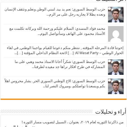
حزب الوسط السوري: نعم يد بيد. لنبني الوطن ونعلم ونثقف الإنسان
ونعده بطلا لا يجاريه رجل على مر الزم...
محمد فؤاد المسدي: السلام عليكم ورحمة الله وبركاته تكلمت مع
الأستاذ محمود على الهاتف وسأتواصل اليوم...
إخوتنا قادة المرحله المؤقته , ننتظر منكم دعوتنا للقيام بواجبنا الوطني, في لقاء
الحوار الوطني – Al Wasat Party: […] لائحة النظام الداخلي المؤقتة […]...
حزب الوسط السوري: شكراً أخانا الاستاذ محمد وهبي على ما
المشاركه في طرح افكار نراها جد مفيده لطرفنا...
حزب الوسط السوري: الاخ الوطني السوري الحر. بشار محروس اهلاً
بكم ويسعدنا تواصلكم، ومبروك النصر لنا...
أراء و تحليلات
من ذاكرتنا الثوريه لعام ٢٠١٩، بعنوان ، السبيل لتصويب مسار الثوره !