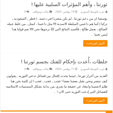
ثورتنا ، وأهم المؤثرات السلبية عليها !
حزب الوسط السوري
19 نوفمبر، 2020
بيانات ومواقف
0
يؤسفنا ان من دعم ثورتنا ، لم يكن متجردا في دعمه ، ( قطر ، السعوديه ،
تركيا ) كما هم داعمي السلطة الاسدية !!!! مثل داعمنا ، كمثل ، من خلط عمله
الصالح ، بعمل طالح ، فأفسد النتائج التي كنّا نرجوها نحن !!!!! نعم قولنا هذا
ليس تجنيا …
أكمل القراءة »
جلطات ،أُعدت بإحكام للفتك بجسم ثورتنا !
حزب الوسط السوري
11 نوفمبر، 2020
بيانات ومواقف
0
العديد من أحرار ثورتنا , حينما يحدث إقتتال بين فصائل تدعي الثوريه , يقولون
كيف ننتصر ونحن نقتل بعضنا بعضا ! عجب , عجب , عجب ! إن كلمة نحن هنا
ظلم لانفسنا وابتعاد عن حقيقة ما يجري ,من بداية تشكل المسميات الاسلاميه
للفصائل التي إدعت الثوريه حتى الان ! …
أكمل القراءة »