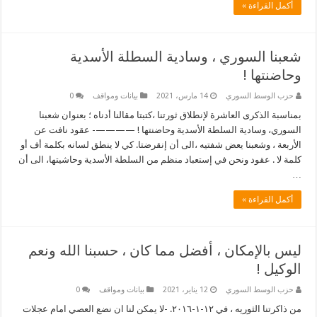
أكمل القراءة »
شعبنا السوري ، وسادية السطلة الأسدية
وحاضنتها !
حزب الوسط السوري
14 مارس، 2021
بيانات ومواقف
0
بمناسبة الذكرى العاشرة لإنطلاق ثورتنا ،كتبتا مقالنا أدناه ؛ بعنوان شعبنا
السوري، وسادية السلطة الأسدية وحاضنتها ! ————- عقود نافت عن
الأربعة ، وشعبنا يعض شفتيه ،الى أن إنقرضتا. كي لا ينطق لسانه بكلمة أف أو
كلمة لا . عقود ونحن في إستعباد منظم من السلطة الأسدية وحاشيتها، الى أن
…
أكمل القراءة »
ليس بالإمكان ، أفضل مما كان ، حسبنا الله ونعم
الوكيل !
حزب الوسط السوري
12 يناير، 2021
بيانات ومواقف
0
من ذاكرتنا الثوريه ، في ١٢-١-٢٠١٦. -لا يمكن لنا ان نضع العصي امام عجلات