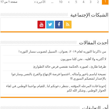
1
2
3
4
5
»
10
...
الأخيرة »
صفحة 1 من 17
الشبكات الإجتماعية
أحدث المقالات
من ذاكرتنا الثوريه لعام ٢٠١٩، بعنوان ، السبيل لتصويب مسار الثوره !
لا أكثريه ولا أقليه ، نحن كلنا سوريون
ظرفنا طارئ ، لعبوره ،الحكمة تقتضي فرض حالة الطوارئ
نصيحة لباسم ياخور وأمثاله , اغتنموا فرصة الإبتهاج والفرح بالنصر, وسارعوا
بالإعتذار لشعبكم السوري !!!
إخوتنا قادة المرحله المؤقته , ننتظر دعوتكم لنا , للقيام بواجبنا الوطني, في لقاء
الحوار الوطني , وشكر الله لكم
أخر التعليقات