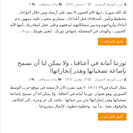
حزب الوسط السوري
1 ديسمبر، 2020
بيانات ومواقف
0
لك الله سوريا ، ايتها الام الحنون !!! ينفذ على أرضك ومن خلال أجواءك ،
بتخطيط وتآمر ، أصدقاءك قبل أعداءك ، سيناريو متعوب عليه. ممهور بدم
أبناءك وأرواحهم وتدمير ممتلكاتهم. ليدفعهم وعلى عجل لمغادرتك ،أيتها الأم
الحنون ،. والهدف في المحصلة، إجهاض ثورتك ، لتغيير هويتك ، ب ١- …
أكمل القراءة »
ثورتنا أمانة في أعناقنا ، ولا يمكن لنا أن نسمح
بإضاعة تضحياتها وهدر إنجازاتها!
حزب الوسط السوري
29 نوفمبر، 2020
بيانات ومواقف
0
مقال كتبناه في٢٩-١١-٢٠١٧ نعيد نشره الان لأرشفته في موقع حزب الوسط
السوري، وهو بعنوان ثورتنا أمانة في أعناقنا ، ولا يمكن لنا أن نسمح بإضاعة
تضحياتها وهدر إنجازاتها! نحن من حماتها ، نناشد كل حر وحرة ، الى التكاتف
والوقوف معنا ، يداً بيد ، وخطوة خطوة ، لإكمال مشروعنا …
أكمل القراءة »