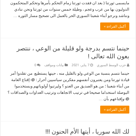
مايسمى ثورتنا ( بعد ان فقدت ثورتنا زمام التحكم بأمرها وتحكم المتحكمون
الدوليون بها من عرب وعجم ، وطيلة خمس سنوات من ثورتنا ونحن ننادي
ونناشد ونرجو أبناء شعبنا السوري الحر بالعمل الى تصحيح مسار الثوره …
أكمل القراءة »
حينما نتسم بدرجة ولو قليلة من الوعي ، ننتصر
بعون الله تعالى !
حزب الوسط السوري
7 يناير، 2021
بيانات ومواقف
0
حينما نتسم بنسبة من الوعي ولو بالقليل منه ، حينها يستطيع من تقلدوا أمر
قيادة ثورتنا ومن يعتبرون أنفسهم مفكرين سياسيين أحرار : @-إقناع العامة
من أبناء شعبنا ؛ من هو الصديق من العدو ؟ وليرتبوا أولوياتهم ويستخدموا
البوصلة استخداما صحيحا في ترتيب الاتجاهات وترتيب العداوات والصداقات ؟
@-وإقناعهم بأن …
أكمل القراءة »
لك الله سوريا ، أيتها الأم الحنون !!!