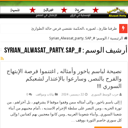
ظرفنا طارئ ، لعبوره ،الحكمة تقتضي فرض حالة الطوارئ
الرئيسية
/
الوسم:
#_Syrian_Alwasat_party. SAP
أرشيف الوسم :
#_Syrian_Alwasat_party. SAP
نصيحة لباسم ياخور وأمثاله , اغتنموا فرصة الإبتهاج
والفرح بالنصر, وسارعوا بالإعتذار لشعبكم
السوري !!!
حزب الوسط السوري
22 ديسمبر، 2024
بيانات ومواقف
0
إ إلى باسم ياخور ، والى أمثاله ممن وقفوا موقفا لا يشرفهم ، بل أخزاهم ، من
ثورة الحريه ، ومن النصر على سلطة الإجرام الاسديه ، ،أمام محبيهم من أبناء
شعبنا السوري , وأبناء شعوبنا العربيه , ومن كانوا معجبين بهم كفنانين ! وإلى
كل سوري خاصم الثورة ،ووقف …