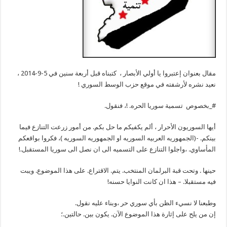
مقال بعنوان إعتبروا يا أولي الأبصار ، كتبناه قبل أربعة سنين في 5-9-2014 ،
نعيد نشره لأرشفته في موقع حزب الوسط السوري !
#_بخصوص تسمية سوريا الحره. !، فنقول.
أيها السوريون الأحرار ، ألم يكفيكم ما حل بكم. من أمور زرعت التنازع فيما
بينكم. -(الجمهوريه العربيه السوريه او الجمهوريه السوريه )، فكروا بواقعكم
المأساوي. ،واجلوا التنازع على التسميه الى ان نصل الى سوريا المستقبل.!
حينها . وتحت قبة البرلمان المنتخب. يتم. الاقتراع. على هذا الموضوع. ويبت
فيه مستقبلا. – هذا ان كانت النوايا حسنه!
وطبعنا لا نسيء الظن بأي سوري حر ،وبناء عليه نقول.
إن من يلح على إثارة هذا الموضوع الآن. يكون بين. حالتين.؛