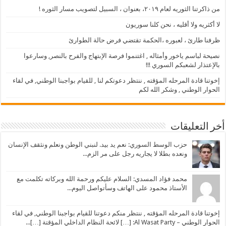
من ذاكرتنا الثوريه لعام ٢٠١٩، بعنوان ، السبيل لتصويب مسار الثوره !
لا أكثريه ولا أقليه ، نحن كلنا سوريون
ظرفنا طارئ ، لعبوره ،الحكمة تقتضي فرض حالة الطوارئ
نصيحة لباسم ياخور وأمثاله , اغتنموا فرصة الإبتهاج والفرح بالنصر, وسارعوا
بالإعتذار لشعبكم السوري !!!
إخوتنا قادة المرحله المؤقته , ننتظر دعوتكم لنا , للقيام بواجبنا الوطني, في لقاء
الحوار الوطني , وشكر الله لكم
أخر التعليقات
حزب الوسط السوري: نعم يد بيد. لنبني الوطن ونعلم ونثقف الإنسان
ونعده بطلا لا يجاريه رجل على مر الزم...
محمد فؤاد المسدي: السلام عليكم ورحمة الله وبركاته تكلمت مع
الأستاذ محمود على الهاتف وسأتواصل اليوم...
إخوتنا قادة المرحله المؤقته , ننتظر منكم دعوتنا للقيام بواجبنا الوطني, في لقاء
الحوار الوطني – Al Wasat Party: […] لائحة النظام الداخلي المؤقتة […]...