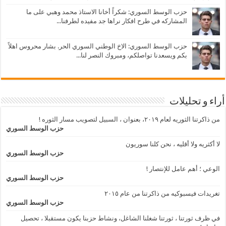
حزب الوسط السوري: شكراً أخانا الاستاذ محمد وهبي على ما
المشاركه في طرح افكار نراها جد مفيده لطرفنا...
حزب الوسط السوري: الاخ الوطني السوري الحر. بشار محروس اهلاً
بكم ويسعدنا تواصلكم، ومبروك النصر لنا...
أراء و تحليلات
من ذاكرتنا الثوريه لعام ٢٠١٩، بعنوان ، السبيل لتصويب مسار الثوره !
حزب الوسط السوري
لا أكثريه ولا أقليه ، نحن كلنا سوريون
حزب الوسط السوري
الوعي ؛ أهم عامل للإنتصار !
حزب الوسط السوري
تغريدات فيسبوكيه من ذاكرتنا من عام ٢٠١٥
حزب الوسط السوري
في ظرف ثورتنا ، ثورتنا شغلنا الشاغل، ونشاط حزبنا يكون مستقبلا ، تحصيل