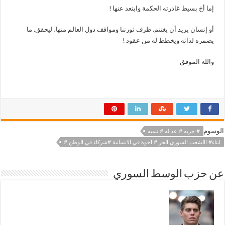
إما أخ بسيط غادرته الحكمة وابتعد عنها !
أو إنسان يريد أن يغتنم. ظرف ثورتنا ومواقف دول العالم منها، ليحقق. ما
يضمره لذاته ويخطط له من عقود !
والله الموفق
الوسوم
# حريه # عداله # تنميه
ابناء# االشعب السوري الحر # اخوة في الانسانية #شركاء في الوطن #
عن حزب الوسط السوري