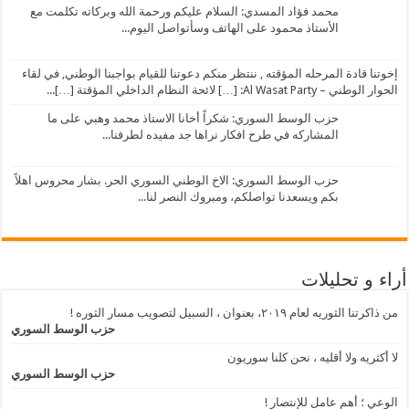
محمد فؤاد المسدي: السلام عليكم ورحمة الله وبركاته تكلمت مع
الأستاذ محمود على الهاتف وسأتواصل اليوم...
إخوتنا قادة المرحله المؤقته , ننتظر منكم دعوتنا للقيام بواجبنا الوطني, في لقاء
الحوار الوطني – Al Wasat Party: […] لائحة النظام الداخلي المؤقتة […]...
حزب الوسط السوري: شكراً أخانا الاستاذ محمد وهبي على ما
المشاركه في طرح افكار نراها جد مفيده لطرفنا...
حزب الوسط السوري: الاخ الوطني السوري الحر. بشار محروس اهلاً
بكم ويسعدنا تواصلكم، ومبروك النصر لنا...
أراء و تحليلات
من ذاكرتنا الثوريه لعام ٢٠١٩، بعنوان ، السبيل لتصويب مسار الثوره !
حزب الوسط السوري
لا أكثريه ولا أقليه ، نحن كلنا سوريون
حزب الوسط السوري
الوعي ؛ أهم عامل للإنتصار !