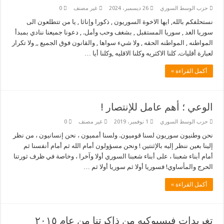
حزب الوسط السوري
26 ديسمبر، 2024
غير مصنف
0
نستحلفكم بالله, ايها الاخوة السوريون , ذكورا وإناثا , يا من تتطلعون الى
سوريا الغد , سوريا المستقبل , بشغف وحب وأمل. , دعونا جميعنا ننادي بمبدأ
المواطنه , المواطنه الحقه , ولا شيء سواها , والقانون فوق الجميع ,, ولا تكرار
لعبارة أقليات. كلنا الاكثريه وكلنا الاقليه ,وكلنا أيا …
أكمل القراءة »
الوعي ؛ أهم عامل للإنتصار !
حزب الوسط السوري
1 نوفمبر، 2019
غير مصنف
0
نحن وطنيون سوريون لسنا قوميون. ولسنا أمميون ، نحن إنسانيون ، من نظر
إلينا بعين ننظر إليه بالإثنتين ! ونحن مسؤولون أمام الله ثم أمام أنفسنا ثم
أمام أبناء شعبنا ، على أبناء شعبنا السوري أولا وآخرا ، وخاصة في ظرف ثورتنا
الحرج والمأساوي! فسوريا أولا ثم سوريا أولا ثم …
أكمل القراءة »
تغريدات فيسبوكيه من ذاكرتنا من عام ٢٠١٥