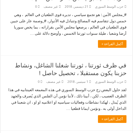
حزب الوسط السوري
21 ديسمبر، 2018
غير مصنف
0
#_مجلس الأمن : هو تجمع سياسي ، تديره قوى الطغيان في العالم ، وهي
خمس دول تتقاسم فيه المصالح وتتبادل فيه الأدوار.. #_وصمة عار على جبين
قوى الطغيان في العالم ، يرصعها مجلس الأمن بقراراته ، بما يخص سوريا
أرضا وشعبا ، طيلة سنوات ثورتنا الخمس ، وأوضح دلالة على …
أكمل القراءة »
في ظرف ثورتنا ، ثورتنا شغلنا الشاغل، ونشاط
حزبنا يكون مستقبلا ، تحصيل حاصل !
حزب الوسط السوري
1 سبتمبر، 2018
غير مصنف
0
لقد حاول البعض زج حزب الوسط السوري في هذه المعمعه العينتابيه في هذا
الظرف العصيب ، لكن ، أبينا ذلك ، لأننا نؤمن أن الفلس الذي يُصرف والجهد
الذي يُبذل ، لهكذا نشاطات وفعاليات سياسيه او اعلاميه او او ، ان شعبنا في
الداخل أولى به . ونؤمن ايمانا قطعيا …
أكمل القراءة »