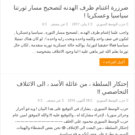
ضرزرة اغتنام ظرف الهدنه لتصحيح مسار ثورتنا
سياسيا وعسكريا !
حزب الوسط السوري
2 يناير، 2017
غير مصنف
0
واجب علينا إغتنام ظرف الهدنه , لتصحيح مسار الثوره , سياسيا وعسكريا ,
لتكون في صف واحد وكلمه واحده وتحت رايه واحده ! . لو كان هناك تمثيلا
سياسيا فعالا حقيقيا لثورتنا، يواكبه حالة عسكرية ثوريه متقدمة , لكان حال
ثورتنا بعلم الله غير ماهي عليه ! اما وجود الائتلاف بشخوصه …
أكمل القراءة »
إحتكار السلطة ، من عائلة الأسد ، الى الائتلاف
التحاصصي !!
حزب الوسط السوري
28 أكتوبر، 2016
غير مصنف
0
حزب الوسط السوري ، يشارك في التوقيع على هذا البيان ! ويدعو أحرار
وحرائر سوريا ، لإجراء مشاركة له ، والتوقيع عليه !!! والله الموفق امين عام
حزب الوسط السوري محمود علي الخلف ———————————-
إحتكار السلطة ،،من البعث الى الإئتلاف @-نحن بعض النشطاء والهيئات
السورية نطرح على حضراتكم ورقة سياسية …