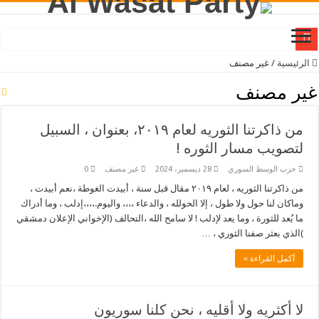
ظرفنا طارئ ، لعبوره ،الحكمة تقتضي فرض حالة الطوارئ
الرئيسية
/
غير مصنف
نصيحة لباسم ياخور وأمثاله , اغتنموا فرصة الإبتهاج والفرح بالنصر, وسارعوا بالإعتذا
غير مصنف
إخوتنا قادة المرحله المؤقته , ننتظر دعوتكم لنا , للقيام بواجبنا الوطني, في لقاء الح
من ذاكرتنا الثوريه لعام ٢٠١٩، بعنوان ، السبيل
بيان خاص , بالأخوة والأخوات , منتسبي وأعضاء حزب الوسط السوري
لتصويب مسار الثوره !
هذا ما يتوجب علينا الدعوة اليه والمطالبه بتنفيذه ، إخوتي السوريون
حزب الوسط السوري
28 ديسمبر، 2024
غير مصنف
0
بيان الى دول العالم أجمع , من حزب الوسط السوري , نيابة عن شعب سوريا بكافة مكو
من ذاكرتنا الثوريه ، لعام ٢٠١٩ مقال قبل سنة ، أبيدت الغوطة ،نعم أبيدت ،
فذكر، إن الذكرى تنفع المؤمنين !
وماكان لنا حول ولا طول ، إلا الحولله ، والدعاء ،،،، واليوم.،،،،إدلب ، وما أدراك
ما يُعد للثورة ، وما يعد لإدلب ! لا سامح الله ،التحالف (الإخواني الإعلان دمشقي
شعبنا السوري ، وسادية السطلة الأسدية وحاضنتها !
)الذي بعثر صفنا الثوري ، …
ليس بالإمكان ، أفضل مما كان ، حسبنا الله ونعم الوكيل !
أكمل القراءة »
حينما نتسم بدرجة ولو قليلة من الوعي ، ننتصر بعون الله تعالى !
لا أكثريه ولا أقليه ، نحن كلنا سوريون