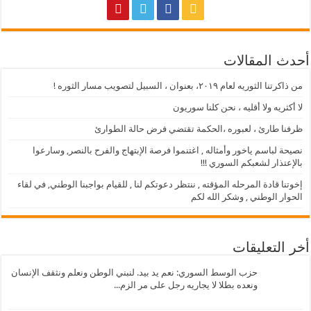
أحدث المقالات
من ذاكرتنا الثوريه لعام ٢٠١٩، بعنوان ، السبيل لتصويب مسار الثوره !
لا أكثريه ولا أقليه ، نحن كلنا سوريون
ظرفنا طارئ ، لعبوره ،الحكمة تقتضي فرض حالة الطوارئ
نصيحة لباسم ياخور وأمثاله , اغتنموا فرصة الإبتهاج والفرح بالنصر, وسارعوا
بالإعتذار لشعبكم السوري !!!
إخوتنا قادة المرحله المؤقته , ننتظر دعوتكم لنا , للقيام بواجبنا الوطني, في لقاء
الحوار الوطني , وشكر الله لكم
أخر التعليقات
حزب الوسط السوري: نعم يد بيد. لنبني الوطن ونعلم ونثقف الإنسان
ونعده بطلا لا يجاريه رجل على مر الزم...