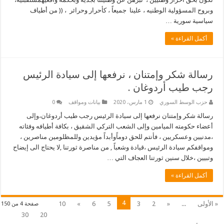
وبروح المسؤولية الوطنيه ، علينا جميعاً ، كأحرار وحرائر ، (( من أطياف
سياسية سورية …
أكمل القراءة »
رسالة شكر وإمتنان ، نرفعها إلى سيادة الرئيس
رجب طيب أردوغان .
حزب الوسط السوري
1 مارس، 2020
بيانات ومواقف
0
رسالة شكر وإمتنان نرفعها إلى سيادة الرئيس رجب طيب أردوغان،وإلى
أعضاء حكومته الميامين وإلى الشعب التركي الشقيق ، بكافة أطيافه وفئاته
،مدنيين وعسكريين ، فأنتم للحق دوماًوأبداً مؤيدين وللمظلومين مناصرين ،
ومواقفكم سيادة الرئيس ،قيادة وشعباً , من مناصرة ثورتنا ,لا يحتاج الى إيضاح
وتبيين ،خلال سنين ثورتنا العجاف التي …
أكمل القراءة »
4
« الأولى
...
«
2
3
5
6
»
10
صفحة 4 من 150
30
20