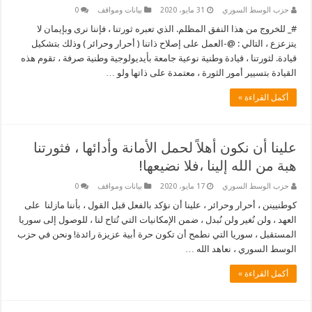
حزب الوسط السوري
31 مايو، 2020
بيانات ومواقف
0
#_ للخروج من هذا النفق المظلم. الذي تعبره ثورتنا ، فإننا نرى وبإيمان لا
يتزعزع ، التالي : @-العمل على إصلاح ذاتنا ( أحرار وحرائر ) وذلك بتشكيل
قيادة. لثورتنا ، قيادة وطنية نوعية جامعة بأيديولوجية وطنية صرفة ، تقوم هذه
القيادة بتسيير أمور الثورة ، معتمدة على ذاتها ولو …
أكمل القراءة »
علينا أن نكون أهلاً لحمل الأمانة وأدائها ، فثورتنا
هبة من الله إلينا ،فلا نضيعها!
حزب الوسط السوري
17 مايو، 2020
بيانات ومواقف
0
كوطنيينن ، أحرار وحرائر ، علينا أن نؤكد بالفعل قبل القول ، بأننا مازلنا على
العهد ، ولن نُغير ولن نُبدل ، ضمن الإمكانيات التي تُتاح لنا ، للوصول إلى سوريا
المستقبل ، سوريا التي نطمح أن تكون حرة أبية عزيزة رائدة! ونحن في حزب
الوسط السوري ، نعاهد الله …
أكمل القراءة »