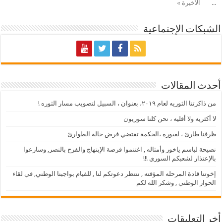
...
الأخيرة »
الشبكات الإجتماعية
أحدث المقالات
من ذاكرتنا الثوريه لعام ٢٠١٩، بعنوان ، السبيل لتصويب مسار الثوره !
لا أكثريه ولا أقليه ، نحن كلنا سوريون
ظرفنا طارئ ، لعبوره ،الحكمة تقتضي فرض حالة الطوارئ
نصيحة لباسم ياخور وأمثاله , اغتنموا فرصة الإبتهاج والفرح بالنصر, وسارعوا
بالإعتذار لشعبكم السوري !!!
إخوتنا قادة المرحله المؤقته , ننتظر دعوتكم لنا , للقيام بواجبنا الوطني, في لقاء
الحوار الوطني , وشكر الله لكم
أخر التعليقات