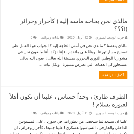
مالذي نحن بحاجة ماسة إليه ( كأحرار وحرائر
)!؟؟؟
حزب الوسط السوري
12 أبريل، 2020
بيانات ومواقف
0
مالذي ينقصنا ؟ مالذي نحن في أمس الحاجة إليه ؟ الجواب هو ؛ العمل على
تصحيح مسار ثورتنا . وبناءً على ماتقدم ، فإننا نؤكد بأننا ‎ماضون نحن في
مشوارنا الوطني الثوري التحرري بمشيئة الله تعالى ! ‎ بعون الله تعالى
،سنتجاوز كل العقبات ‎التي تعترض مسيرنا ، وبكل ثبات …
أكمل القراءة »
الظرف طارئ ، وجداً حساس ، علينا أن نكون أهلاً
لعبوره بسلام !
حزب الوسط السوري
11 أبريل، 2020
بيانات ومواقف
0
علينا ان نستعد لما سيحصل من تطورات. في سوريا ، على المستويين
الداخلي والخارجي ، السياسيوالعسكري ! علينا جميعا ، كأحرار وحرائر ، ان
نكون بحق احرار وطنيين ، نبرهن عن وطنيتنا بجدية وبحكمة واقعيهمستقبلية،