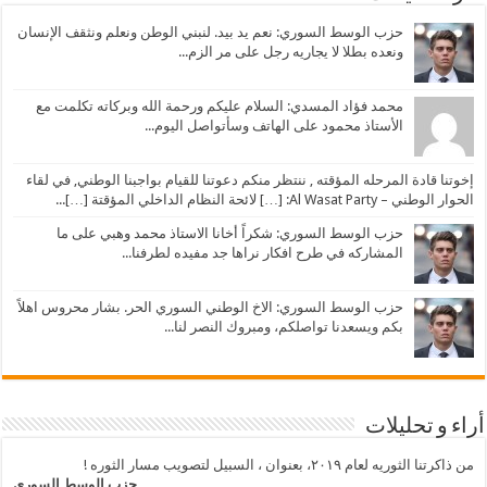
حزب الوسط السوري: نعم يد بيد. لنبني الوطن ونعلم ونثقف الإنسان
ونعده بطلا لا يجاريه رجل على مر الزم...
محمد فؤاد المسدي: السلام عليكم ورحمة الله وبركاته تكلمت مع
الأستاذ محمود على الهاتف وسأتواصل اليوم...
إخوتنا قادة المرحله المؤقته , ننتظر منكم دعوتنا للقيام بواجبنا الوطني, في لقاء
الحوار الوطني – Al Wasat Party: […] لائحة النظام الداخلي المؤقتة […]...
حزب الوسط السوري: شكراً أخانا الاستاذ محمد وهبي على ما
المشاركه في طرح افكار نراها جد مفيده لطرفنا...
حزب الوسط السوري: الاخ الوطني السوري الحر. بشار محروس اهلاً
بكم ويسعدنا تواصلكم، ومبروك النصر لنا...
أراء و تحليلات
من ذاكرتنا الثوريه لعام ٢٠١٩، بعنوان ، السبيل لتصويب مسار الثوره !
حزب الوسط السوري