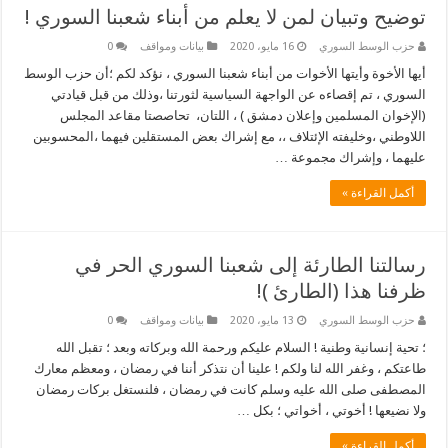
توضيح وتبيان لمن لا يعلم من أبناء شعبنا السوري !
حزب الوسط السوري
16 مايو، 2020
بيانات ومواقف
0
أيها الأخوة وأيتها الأخوات من أبناء شعبنا السوري ، نؤكد لكم ؛أن حزب الوسط
السوري ، تم إقصاءه عن الواجهة السياسية لثورتنا ،وذلك من قبل قيادتي
(الإخوان المسلمين وإعلان دمشق ) ، اللتان، تحاصصتا مقاعد المجلس
اللاوطني ،وخليفته الإئتلاف ،، مع إشراك بعض المستقلين فيهما ،المحسوبين
عليهما ، وإشراك مجموعة …
أكمل القراءة »
رسالتنا الطارئة إلى شعبنا السوري الحر في
ظرفنا هذا (الطارئ )!
حزب الوسط السوري
13 مايو، 2020
بيانات ومواقف
0
؛ تحية إنسانية وطنية ! السلام عليكم ورحمة الله وبركاته وبعد ؛ تقبل الله
طاعتكم ، وغفر الله لنا ولكم ! علينا أن نتذكر أننا في رمضان ، ومعظم معارك
المصطفى صلى الله عليه وسلم كانت في رمضان ، فلنستغل بركات رمضان
ولا نضيعها ! أخوتي ، أخواتي ؛ بكل …
أكمل القراءة »